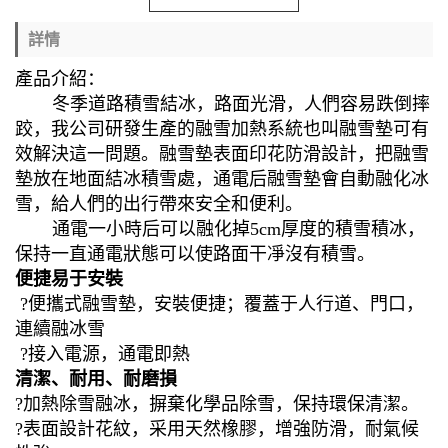
詳情
產品介紹：
冬季道路積雪結冰，路面光滑，人們容易跌倒摔
跤，我公司研發生產的融雪加熱系統也叫融雪墊可有
效解決這一問題。融雪墊表面印花防滑設計，把融雪
墊放在地面結冰積雪處，通電后融雪墊會自動融化冰
雪，給人們的出行帶來安全和便利。
通電一小時后可以融化掉
5cm厚度的積雪積冰，
保持一直通電狀態可以使路面干凈沒有積雪。
便捷易于安裝
?便攜式融雪墊，安裝便捷；覆蓋于人行道、門口，
連續融冰雪
?接入電源，通電即熱
清潔、耐用、耐磨損
?加熱除雪融冰，摒棄化學品除雪，保持環保清潔。
?表面設計花紋，采用天然橡膠，增強防滑，耐氣候