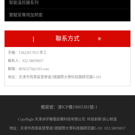
智能溫控器系列
實驗室專用加熱套
聯系方式
手機：15822017953 李工
聯系人：022-58059657
郵箱：89563278@163.com
地址：天津市西青區慧學道1號國際大學科技園師范園5-101
備案號：津ICP備19003381號-1
CopyRight 天津洲宇機電設備科技有限公司 科技創新/良心制造
地址：天津市西青區慧學道1號國際大學科技園師范園5-101 022-58059657