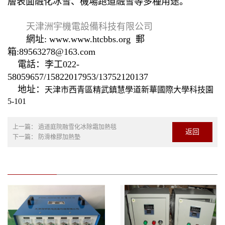
層表面融化冰雪、機場跑道融雪等多種用途。
天津洲宇機電設備科技有限公司
網址: www.www.htcbbs.org 郵
箱:89563278@163.com
電話：李工022-
58059657/15822017953/13752120137
地址：
天津市西青區精武鎮慧學道新華國際大學科技園
5-101
上一篇：
過道庭院融雪化冰除霜加熱毯
返回
下一篇：
防滑橡膠加熱墊