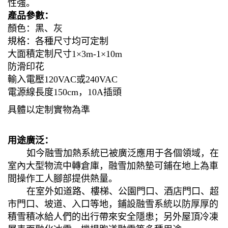
性強。
產品參數：
顏色：黑、灰
規格：各種尺寸均可定制
大面積定制尺寸
1×3m-1×10m
防滑印花
輸入電壓120VAC或240VAC
電源線長度
1
5
0cm
，
10A
插頭
具體以定制實物為準
用途廣泛：
如今融雪加熱系統已被廣泛應用于各個領域，在
室內大型物流中轉倉庫，融雪加熱墊可鋪在地上為車
間操作工人腳部提供熱量。
在室外如道路、樓梯、公園門口、酒店門口、超
市門口、坡道、入口等地，鋪設融雪系統以防厚厚的
積雪積冰給人們的出行帶來安全隱患；另外屋頂冷凍